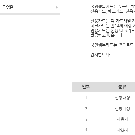
국민행복카드는 누구나 발
팝업존
신용카드, 체크카드, 전용
신용카드는 각 카드사별 
체크카드는 만14세 이상 
전용카드는 신용/체크카드
발급하고 있습니다.
국민행복카드는 앞으로도 
감사합니다.
번호
분류
1
신청대상
2
신청대상
3
사용처
4
사용처