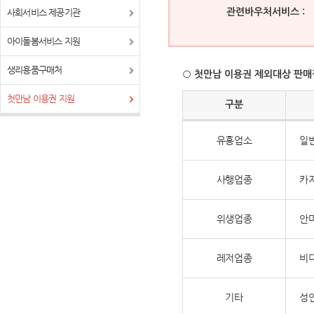
사회서비스 제공기관
관련바우처서비스 :
아이돌봄서비스 지원
생리용품구매처
○
첫만남 이용권 제외대상 판매
첫만남 이용권 지원
구분
유흥업소
일반
사행업종
카지
위생업종
안마
레저업종
비디
기타
성인